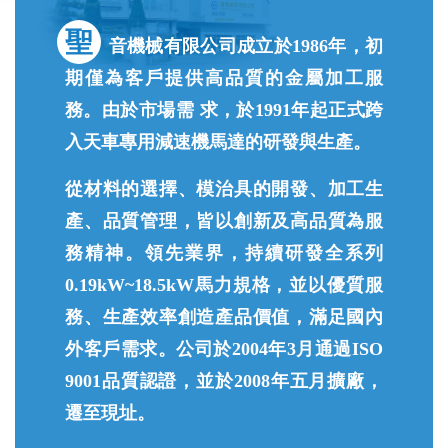
聖
音機械有限公司成立於1986年，初
期僅為客戶提供高品質的金屬加工服
務。由於市場需 求，於1991年起正式跨
入天車專用減速機馬達的研發與生產。
從材料的選擇、模治具的開發、加工生
產、品質管理，皆以創新及高品質為服
務精神。領先業界，持續研發全系列
0.19kW~18.5kW馬力規格，並以優質服
務、生產效率創造產品價值，滿足國內
外客戶需求。公司於2004年3月通過ISO
9001品質認證，並於2008年五月擴廠，
遷至現址。