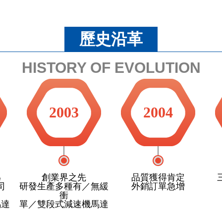
歷史沿革
HISTORY OF EVOLUTION
2003
2004
為
創業界之先
品質獲得肯定
司
研發生產多種有／無緩
外銷訂單急增
衝
馬達
單／雙段式減速機馬達