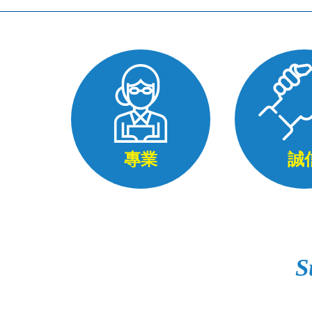
專業
誠
S