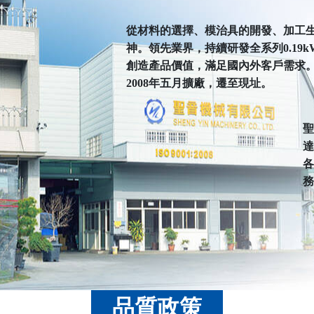
從材料的選擇、模治具的開發、加工
神。領先業界，持續研發全系列0.19k
創造產品價值，滿足國內外客戶需求。公司
2008年五月擴廠，遷至現址。
聖
達
各
務
品質政策