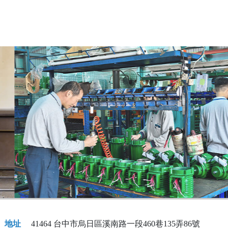
地址
41464 台中市烏日區溪南路一段460巷135弄86號