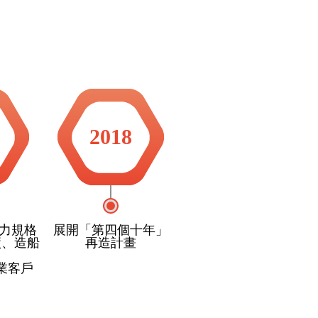
2018
馬力規格
展開「第四個十年」
廠、造船
再造計畫
業客戶