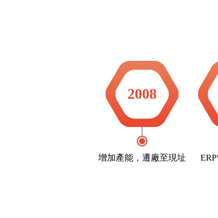
2008
增加產能，遷廠至現址
ER