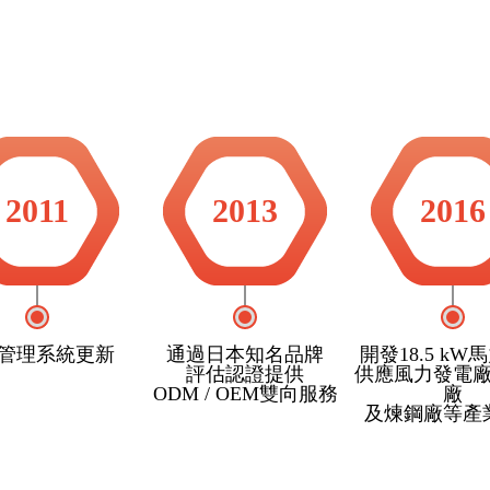
2011
2013
2016
P管理系統更新
通過日本知名品牌
開發18.5 kW
評估認證提供
供應風力發電
ODM / OEM雙向服務
廠
及煉鋼廠等產