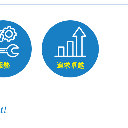
服務
追求卓越
t!